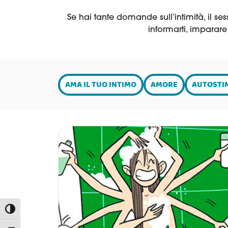
Se hai tante domande sull’intimità, il ses
informarti, imparar
AMA IL TUO INTIMO
AMORE
AUTOSTI
Attiva/disattiva alto contrasto