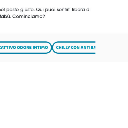
l posto giusto. Qui puoi sentirti libera di
za tabù. Cominciamo?
CATTIVO ODORE INTIMO
CHILLY CON ANTIBATTERICO
CH