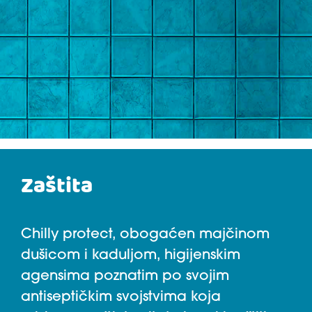
Zaštita
Chilly protect, obogaćen majčinom
dušicom i kaduljom, higijenskim
agensima poznatim po svojim
antiseptičkim svojstvima koja