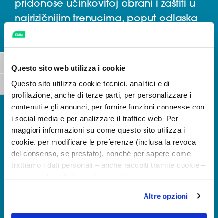
pridonose učinkovitoj obrani i zaštiti u
najrizičnijim trenucima, poput odlaska
na bazen ili u teretanu.
ANTIODOR
Uključi / isključi visoki kontrast
Questo sito web utilizza i cookie
Questo sito utilizza cookie tecnici, analitici e di
Uključi / isključi veličinu fonta
profilazione, anche di terze parti, per personalizzare i
Obogaćen anti-odor molekulama koje
contenuti e gli annunci, per fornire funzioni connesse con
neutraliziraju stvaranje neugodnih
i social media e per analizzare il traffico web. Per
maggiori informazioni su come questo sito utilizza i
mirisa i smanjuju njihovo stvaranje
cookie, per modificare le preferenze (inclusa la revoca
zahvaljujući antibakterijskom
del consenso, se prestato), nonché per sapere come
djelovanju.
trattiamo i dati personali – anche raccolti tramite cookie –
può consultare l’informativa cookie completa e
pH
l’informativa privacy disponibili
qui
. Le ricordiamo che,
Altre opzioni
qualora clicchi su “Utilizza solo i cookie necessari”, non
sarà installato alcun cookie o altro strumento di