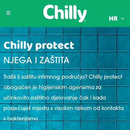
HR
Chilly protect
NJEGA I ZAŠTITA
Tražiš li zaštitu intimnog područja? Chilly protect
obogaćen je higijenskim agensima za
učinkovito zaštitno djelovanje čak i kada
posjećuješ mjesta s visokim rizikom od kontakta
s bakterijama