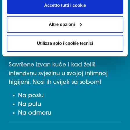
tracciamento diverso da quelli tecnici. Cliccando su
Accetto tutti i cookie
Maramice s pH5, poštuju normalnu
“Accetto tutti i cookie”, presterà il consenso
fiziologiju sluznice vanjskih genitalija i
all’installazione di tutti i cookie utilizzati dal sito.
okolnih područja kože
Cliccando su "Altre opzioni", potrà scegliere, in modo più
Altre opzioni
granulare, quali cookie autorizzare.
UPOTREBA
Utilizza solo i cookie tecnici
Savršene izvan kuće i kad želiš
intenzivnu svježinu u svojoj intimnoj
higijeni. Nosi ih uvijek sa sobom!
Na poslu
Na putu
Na odmoru