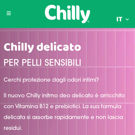
IT
Chilly delicato
PER PELLI SENSIBILI
Cerchi protezione dagli odori intimi?
Il nuovo Chilly initmo deo delicato è arricchito
con Vitamina B12 e prebiotici. La sua formula
delicata si assorbe rapidamente e non lascia
residui.