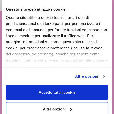
riduce la formazione grazie all’azione
Attiva/disattiva dimensione testo
antibatterica.
Questo sito web utilizza i cookie
Questo sito utilizza cookie tecnici, analitici e di
pH
profilazione, anche di terze parti, per personalizzare i
contenuti e gli annunci, per fornire funzioni connesse con
i social media e per analizzare il traffico web. Per
maggiori informazioni su come questo sito utilizza i
Intimo deo con pH 5, rispetta la
cookie, per modificare le preferenze (inclusa la revoca
normale fisiologia delle mucose
del consenso, se prestato), nonché per sapere come
genitali esterne e delle aree cutanee
trattiamo i dati personali – anche raccolti tramite cookie –
può consultare l’informativa cookie completa e
circostanti.
l’informativa privacy disponibili
qui
. Le ricordiamo che,
Altre opzioni
qualora clicchi su “Utilizza solo i cookie necessari”, non
OCCASIONI D’USO
sarà installato alcun cookie o altro strumento di
tracciamento diverso da quelli tecnici. Cliccando su
Accetto tutti i cookie
“Accetto tutti i cookie”, presterà il consenso
all’installazione di tutti i cookie utilizzati dal sito.
Adatto all’uso quotidiano, dopo la
Cliccando su "Altre opzioni", potrà scegliere, in modo più
Altre opzioni
detersione e/o al bisogno.