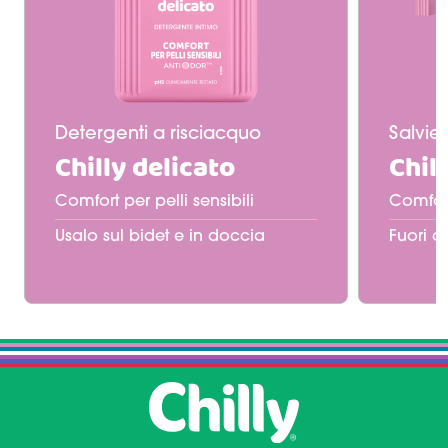
Detergenti a risciacquo
Salviet
Chilly delicato
Chil
Comfort per pelli sensibili
Comfort 
Usalo sul bidet e in doccia
Fuori c