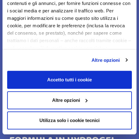
contenuti e gli annunci, per fornire funzioni connesse con
i social media e per analizzare il traffico web. Per
maggiori informazioni su come questo sito utilizza i
cookie, per modificare le preferenze (inclusa la revoca
del consenso, se prestato), nonché per sapere come
trattiamo i dati personali – anche raccolti tramite cookie –
può consultare l’informativa cookie completa e
l’informativa privacy disponibili
qui
. Le ricordiamo che,
Altre opzioni
qualora clicchi su “Utilizza solo i cookie necessari”, non
pH
sarà installato alcun cookie o altro strumento di
tracciamento diverso da quelli tecnici. Cliccando su
Accetto tutti i cookie
“Accetto tutti i cookie”, presterà il consenso
Una maschera con pH 5.5, rispetta la
all’installazione di tutti i cookie utilizzati dal sito.
normale fisiologia delle mucose
Cliccando su "Altre opzioni", potrà scegliere, in modo più
Altre opzioni
granulare, quali cookie autorizzare.
genitali esterne e delle aree cutanee
circostanti
Utilizza solo i cookie tecnici