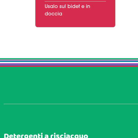
Usalo sul bidet e in
doccia
Scopri
Detergenti a risciacquo