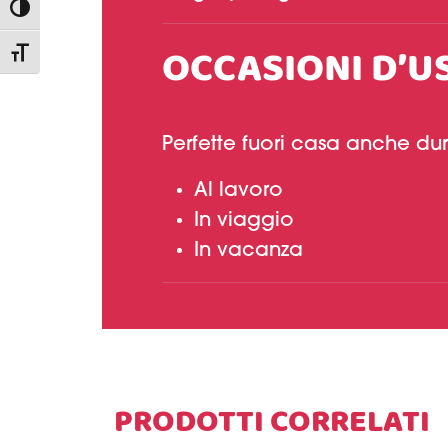
Attiva/disattiva alto contrasto
OCCASIONI D’U
Attiva/disattiva dimensione testo
Perfette fuori casa anche dur
Al lavoro
In viaggio
In vacanza
PRODOTTI CORRELATI