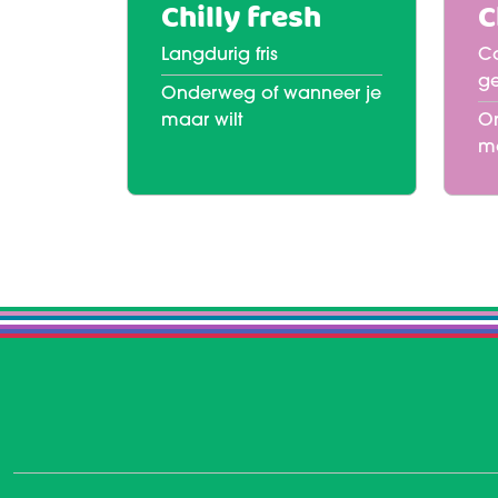
Chilly fresh
C
Langdurig fris
Co
ge
Onderweg of wanneer je
maar wilt
On
ma
Meer te weten komen