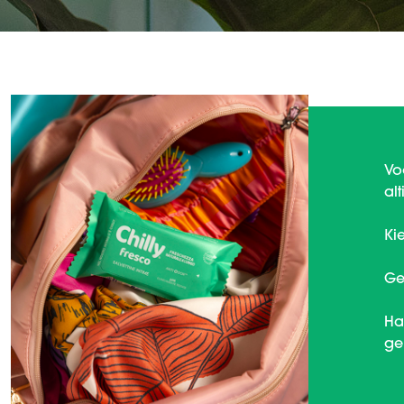
Vo
al
Ki
Ge
Ha
ge