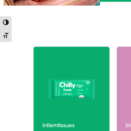
Keuze voor hoog contrast
Kies grootte van het lettertype
Intiemtissues
In