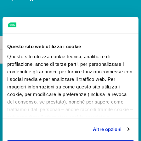
ANTIODOR
Obohatený o molekulu proti zápachu,
Toggle High Contrast
Questo sito web utilizza i cookie
ktorá neutralizuje vznik nepríjemného
Questo sito utilizza cookie tecnici, analitici e di
Toggle Font size
zápachu a vďaka antibakteriálnemu
profilazione, anche di terze parti, per personalizzare i
pôsobeniu znižuje jeho tvorbu.
contenuti e gli annunci, per fornire funzioni connesse con
i social media e per analizzare il traffico web. Per
maggiori informazioni su come questo sito utilizza i
pH
cookie, per modificare le preferenze (inclusa la revoca
del consenso, se prestato), nonché per sapere come
trattiamo i dati personali – anche raccolti tramite cookie –
Intímny umývaci gél s pH3.5. Kyselé pH
può consultare l’informativa cookie completa e
je najsilnejším prostriedkom
l’informativa privacy disponibili
qui
. Le ricordiamo che,
Altre opzioni
qualora clicchi su “Utilizza solo i cookie necessari”, non
sebaobrany krehkej rovnováhy intímnej
sarà installato alcun cookie o altro strumento di