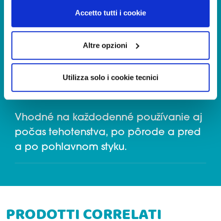
flóry: podporuje baktérie prítomné v
tracciamento diverso da quelli tecnici. Cliccando su
Accetto tutti i cookie
ekosystéme tým, že znevýhodňuje
“Accetto tutti i cookie”, presterà il consenso
rozmnožovanie baktérií alebo
all’installazione di tutti i cookie utilizzati dal sito.
Cliccando su "Altre opzioni", potrà scegliere, in modo più
Altre opzioni
patogénnych húb.
granulare, quali cookie autorizzare.
PRÍLEŽITOSTI POUŽITIA
Utilizza solo i cookie tecnici
Vhodné na každodenné používanie aj
počas tehotenstva, po pôrode a pred
a po pohlavnom styku.
PRODOTTI CORRELATI