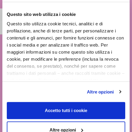
Questo sito web utilizza i cookie
Obohatený o molekulu proti zápachu,
Toggle High Contrast
Questo sito utilizza cookie tecnici, analitici e di
ktorá neutralizuje vznik nepríjemného
Toggle Font size
profilazione, anche di terze parti, per personalizzare i
zápachu a vďaka antibakteriálnemu
contenuti e gli annunci, per fornire funzioni connesse con
pôsobeniu znižuje jeho tvorbu.
i social media e per analizzare il traffico web. Per
maggiori informazioni su come questo sito utilizza i
cookie, per modificare le preferenze (inclusa la revoca
pH
del consenso, se prestato), nonché per sapere come
trattiamo i dati personali – anche raccolti tramite cookie –
può consultare l’informativa cookie completa e
Intímny umývaci gél s pH5, rešpektuje
l’informativa privacy disponibili
qui
. Le ricordiamo che,
Altre opzioni
normálnu fyziológiu slizníc vonkajších
qualora clicchi su “Utilizza solo i cookie necessari”, non
sarà installato alcun cookie o altro strumento di
pohlavných orgánov a okolitých
tracciamento diverso da quelli tecnici. Cliccando su
Accetto tutti i cookie
oblastí pokožky.
“Accetto tutti i cookie”, presterà il consenso
all’installazione di tutti i cookie utilizzati dal sito.
Cliccando su "Altre opzioni", potrà scegliere, in modo più
Altre opzioni