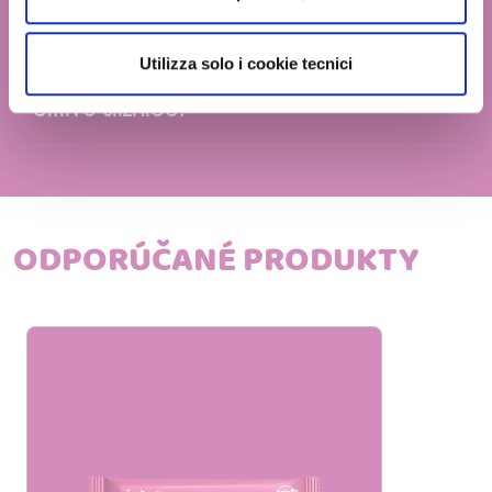
PRÍLEŽITOSTI NA POUŽITIE
granulare, quali cookie autorizzare.
Utilizza solo i cookie tecnici
Vhodný na každodenné použitie, aj na
citlivé sliznice.
ODPORÚČANÉ PRODUKTY