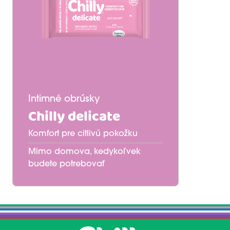
Intimné obrúsky
Chilly delicate
Komfort pre citlivú pokožku
Mimo domova, kedykoľvek
budete potrebovať