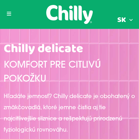
SK
Chilly delicate
KOMFORT PRE CITLIVÚ
POKOŽKU
Hľadáte jemnosť? Chilly delicate je obohatený o
zmäkčovadlá, ktoré jemne čistia aj tie
najcitlivejšie sliznice a rešpektujú prirodzenú
fyziologickú rovnováhu.