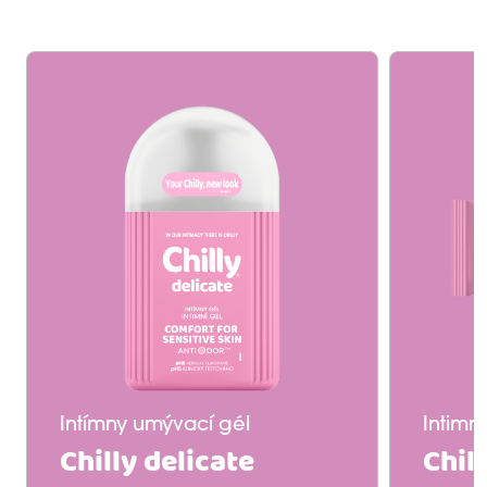
Intímny umývací gél
Intimn
Chilly delicate
Chil