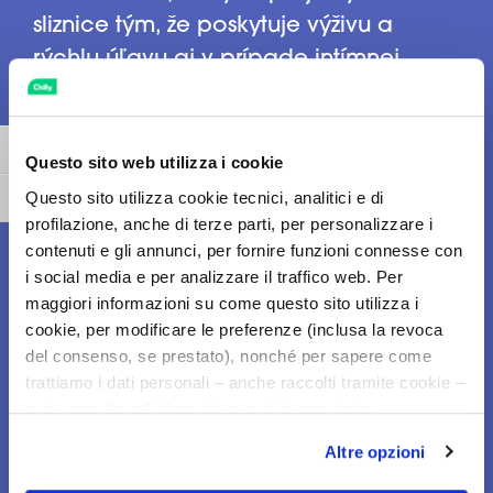
sliznice tým, že poskytuje výživu a
rýchlu úľavu aj v prípade intímnej
suchosti.
PROTI ZÁPACHU
Toggle High Contrast
Questo sito web utilizza i cookie
Questo sito utilizza cookie tecnici, analitici e di
Toggle Font size
profilazione, anche di terze parti, per personalizzare i
Vylepšený o molekulu proti zápachu,
contenuti e gli annunci, per fornire funzioni connesse con
i social media e per analizzare il traffico web. Per
ktorá neutralizuje tvorbu nepríjemného
maggiori informazioni su come questo sito utilizza i
zápachu a znižuje jeho tvorbu vďaka
cookie, per modificare le preferenze (inclusa la revoca
antibakteriálnemu pôsobeniu.
del consenso, se prestato), nonché per sapere come
trattiamo i dati personali – anche raccolti tramite cookie –
pH
può consultare l’informativa cookie completa e
l’informativa privacy disponibili
qui
. Le ricordiamo che,
Altre opzioni
qualora clicchi su “Utilizza solo i cookie necessari”, non
sarà installato alcun cookie o altro strumento di