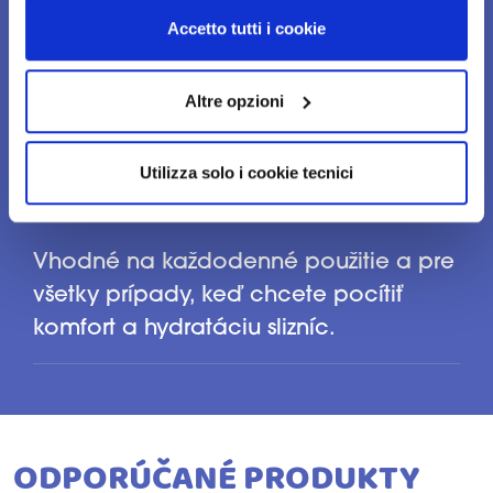
Intímny umývaci gél s pH5, rešpektuje
tracciamento diverso da quelli tecnici. Cliccando su
Accetto tutti i cookie
normálnu fyziológiu slizníc vonkajších
“Accetto tutti i cookie”, presterà il consenso
pohlavných orgánov a okolitých
all’installazione di tutti i cookie utilizzati dal sito.
Cliccando su "Altre opzioni", potrà scegliere, in modo più
Altre opzioni
oblastí pokožky.
granulare, quali cookie autorizzare.
PRÍLEŽITOSTI POUŽITIA
Utilizza solo i cookie tecnici
Vhodné na každodenné použitie a pre
všetky prípady, keď chcete pocítiť
komfort a hydratáciu slizníc.
ODPORÚČANÉ PRODUKTY