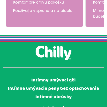
Komfort pre citlivú pokožku
Komfort
Používajte v sprche a na bidete
Mimo d
budete
Intímny umývací gél
Intímne umývacie peny bez oplachovania
Intimné obrúsky